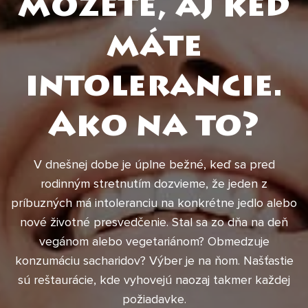
môžete, aj keď
máte
intolerancie.
Ako na to?
V dnešnej dobe je úplne bežné, keď sa pred
rodinným stretnutím dozvieme, že jeden z
príbuzných má intoleranciu na konkrétne jedlo alebo
nové životné presvedčenie. Stal sa zo dňa na deň
vegánom alebo vegetariánom? Obmedzuje
konzumáciu sacharidov? Výber je na ňom. Našťastie
sú reštaurácie, kde vyhovejú naozaj takmer každej
požiadavke.