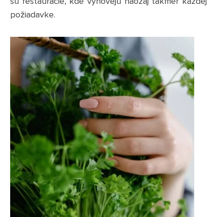
sú reštaurácie, kde vyhovejú naozaj takmer každej
požiadavke.