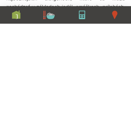
nachádzať v základoch jedál, omáčkach, prílohách,
extra prílohách, ale aj v polievkach alebo
dezertoch. Patria sem napríklad lepok, laktóza,
mlieko, vajíčka, sója, orechy, ale aj zložky
živočíšneho pôvodu alebo pridaný kryštálový
cukor). Všetky jedlá pre vás pripravujeme v jednej
kuchyni, preto nemožno na 100 % zaručiť, že
ingrediencie nebudú vzájomne kontaminované.