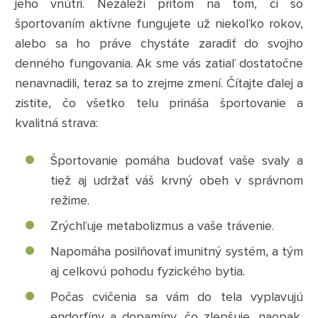
jeho vnútri. Nezáleží pritom na tom, či so
športovaním aktívne fungujete už niekoľko rokov,
alebo sa ho práve chystáte zaradiť do svojho
denného fungovania. Ak sme vás zatiaľ dostatočne
nenavnadili, teraz sa to zrejme zmení. Čítajte ďalej a
zistite, čo všetko telu prináša športovanie a
kvalitná strava:
Športovanie pomáha budovať vaše svaly a
tiež aj udržať váš krvný obeh v správnom
režime.
Zrýchľuje metabolizmus a vaše trávenie.
Napomáha posilňovať imunitný systém, a tým
aj celkovú pohodu fyzického bytia.
Počas cvičenia sa vám do tela vyplavujú
endorfíny a dopamíny, čo zlepšuje, naopak,