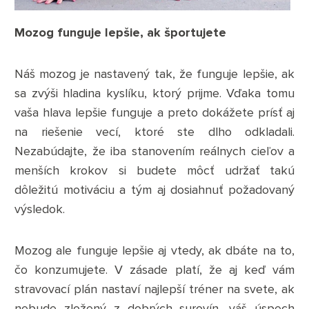
Mozog funguje lepšie, ak športujete
Náš mozog je nastavený tak, že funguje lepšie, ak
sa zvýši hladina kyslíku, ktorý prijme. Vďaka tomu
vaša hlava lepšie funguje a preto dokážete prísť aj
na riešenie vecí, ktoré ste dlho odkladali.
Nezabúdajte, že iba stanovením reálnych cieľov a
menších krokov si budete môcť udržať takú
dôležitú motiváciu a tým aj dosiahnuť požadovaný
výsledok.
Mozog ale funguje lepšie aj vtedy, ak dbáte na to,
čo konzumujete. V zásade platí, že aj keď vám
stravovací plán nastaví najlepší tréner na svete, ak
nebude zložený z dobrých surovín, váš úspech