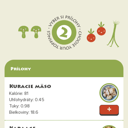
Prílohy
Kuracie mäso
81
0.45
0.98
18.6