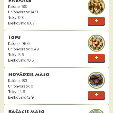
Karaage
180
14.9
9.3
8.67
Tofu
96.6
0.49
5.6
10.5
Hovädzie mäso
183
0
14.6
12.9
Kačacie mäso