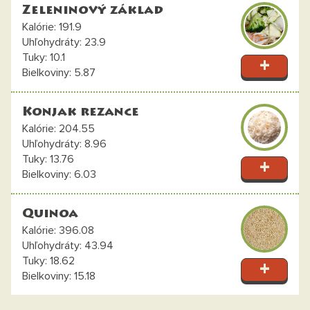
Zeleninový základ
191.9
23.9
10.1
5.87
Konjak rezance
204.55
8.96
13.76
6.03
Quinoa
396.08
43.94
18.62
15.18