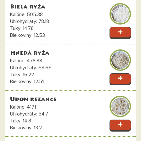
Biela ryža
505.38
78.18
14.78
12.53
Hnedá ryža
478.88
68.65
16.22
12.51
Udon rezance
417.1
54.7
14.8
13.2