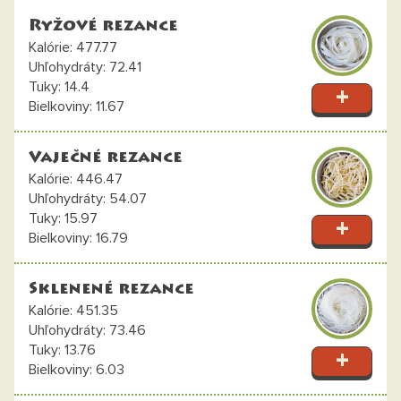
Ryžové rezance
477.77
72.41
14.4
11.67
Vaječné rezance
446.47
54.07
15.97
16.79
Sklenené rezance
451.35
73.46
13.76
6.03