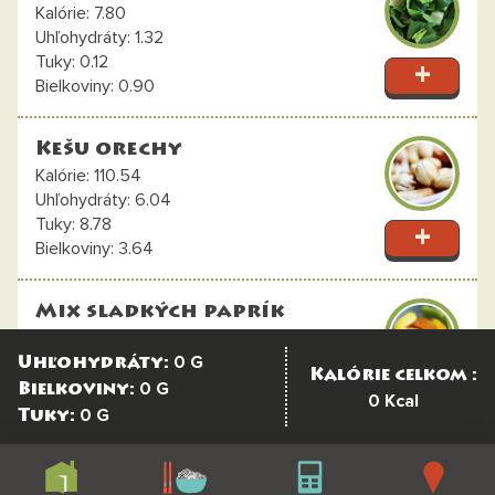
7.80
1.32
0.12
0.90
Kešu orechy
110.54
6.04
8.78
3.64
Mix sladkých paprík
10.8
0
G
2.52
Uhľohydráty:
Kalórie celkom :
0.08
0
G
Bielkoviny:
0
Kcal
0.4
0
G
Tuky:
Huba Judášovo ucho