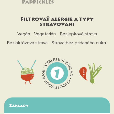
Padpickles
Filtrovať alergie a typy
stravovaní
Vegán
Vegetarián
Bezlepková strava
Bezlaktózová strava
Strava bez pridaného cukru
Základy