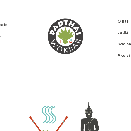
O nás
rácie
j
Jedlá
jú
Kde s
Ako si