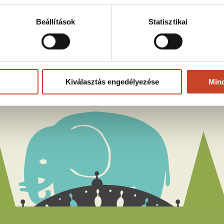
Beállítások
Statisztikai
ás
Kiválasztás engedélyezése
Min
rame