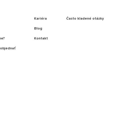
Kariéra
Často kladené otázky
Blog
me?
Kontakt
 objednať