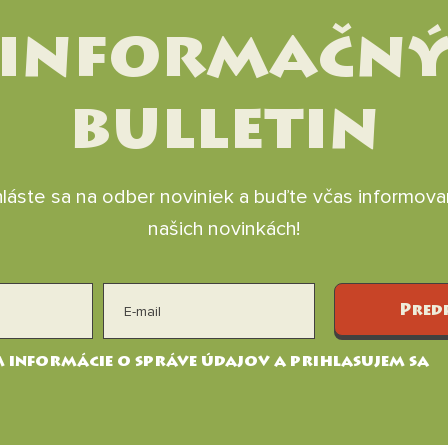
informačn
bulletin
hláste sa na odber noviniek a buďte včas informova
našich novinkách!
Pred
 informácie o správe údajov a prihlasujem sa