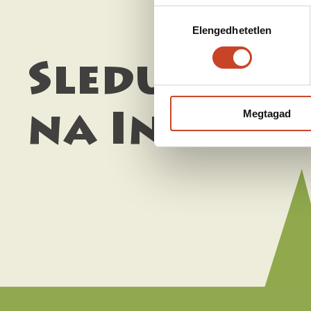
Hozzájárulás
Elengedhetetlen
kiválasztása
Sledujte n
Megtagad
na Instag