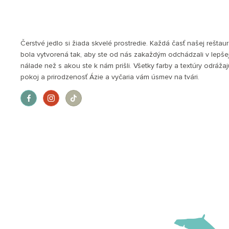
Čerstvé jedlo si žiada skvelé prostredie. Každá časť našej reštau
bola vytvorená tak, aby ste od nás zakaždým odchádzali v lepše
nálade než s akou ste k nám prišli. Všetky farby a textúry odráža
pokoj a prirodzenosť Ázie a vyčaria vám úsmev na tvári.