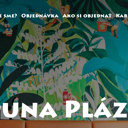
e sme?
Objednávka
Ako si objednať
Kar
una Plá