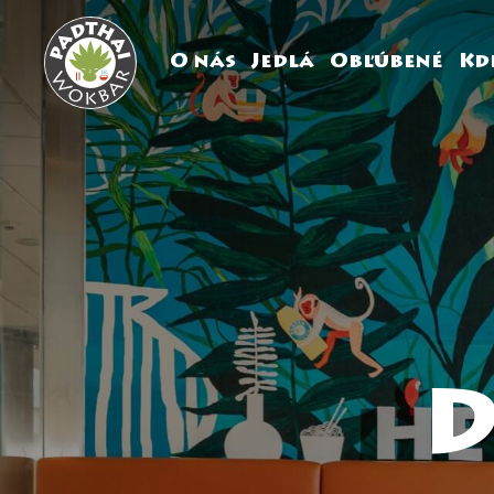
O nás
Jedlá
Obľúbené
Kd
D